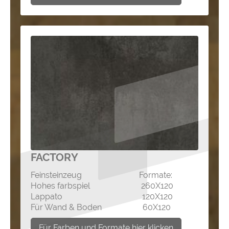
FACTORY
Feinsteinzeug Formate:
Hohes farbspiel 260X120
Lappato 120X120
Für Wand & Boden 60X120
Für Farben und Formate hier klicken