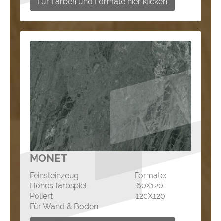
Für Farben und Formate hier klicken
MONET
Feinsteinzeug Formate:
Hohes farbspiel 60X120
Poliert 120X120
Für Wand & Boden